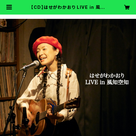
【CD】はせがわかおり LIVE in 風知
空知 | はせがわかおり ON−LINE S
HOP