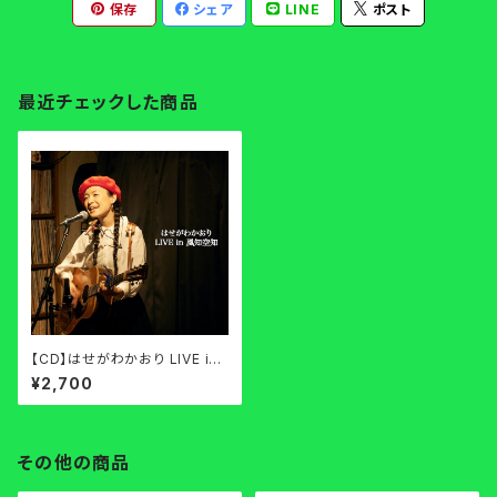
保存
シェア
LINE
ポスト
最近チェックした商品
【CD】はせがわかおり LIVE in
風知空知
¥2,700
その他の商品