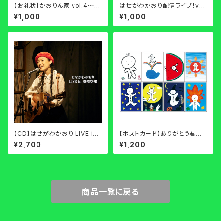
【お礼状】かおりん家 vol.4〜あ
はせがわかおり配信ライブ！vo
りがとうお礼状〜
l.26♪ありがとうお礼状
¥1,000
¥1,000
【CD】はせがわかおり LIVE in
【ポストカード】ありがとう君ポ
風知空知
ストカード2020（８枚セット）
¥2,700
¥1,200
商品一覧に戻る