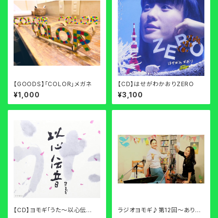
【GOODS】「COLOR」メガネ
【CD】はせがわかおりZERO
¥1,000
¥3,100
【CD】ヨモギ「うた〜以心伝
ラジオヨモギ♪第12回〜ありが
音〜」
とうお礼状〜