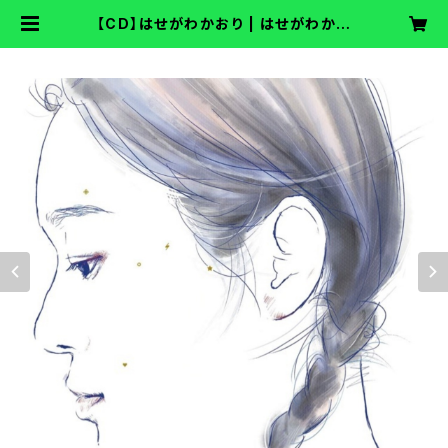
【CD】はせがわかおり | はせがわかお
り ON−LINE SHOP