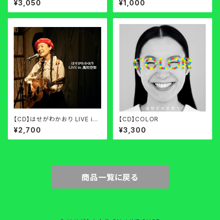
¥3,050
¥1,000
【CD】はせがわかおり LIVE in
【CD】COLOR
風知空知
¥2,700
¥3,300
商品一覧に戻る